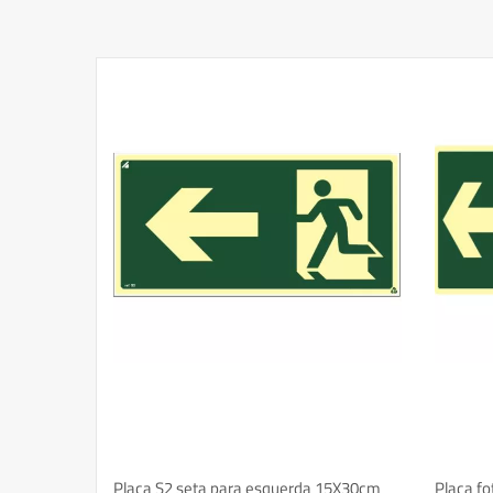
5X30cm
Placa S2 seta para esquerda 15X30cm
Placa f