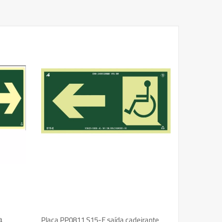
a
Placa PP0811 S15-E saída cadeirante