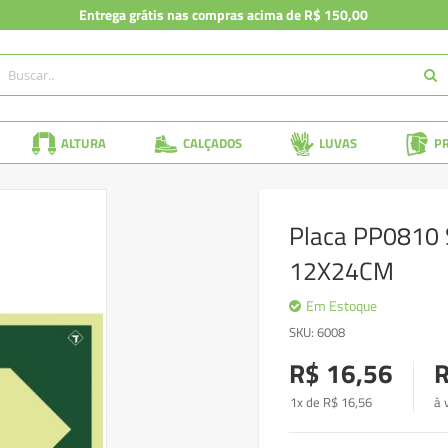
Entrega grátis nas compras acima de R$ 150,00
ALTURA
CALÇADOS
LUVAS
P
Placa PP0810 S
12X24CM
Em Estoque
SKU
6008
R$ 16,56
R
1x de
R$
16
,56
à 