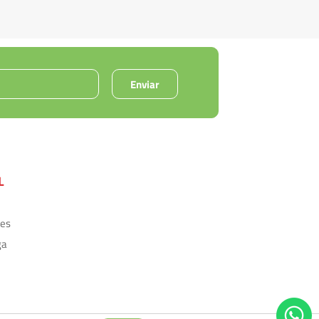
Enviar
L
ões
ga