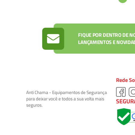
está
lendo
a
página
FIQUE POR DENTRO DE N
LANÇAMENTOS E NOVIDA
Rede So
Anti Chama - Equipamentos de Segurança
para deixar você e todos a sua volta mais
SEGUR
seguros.