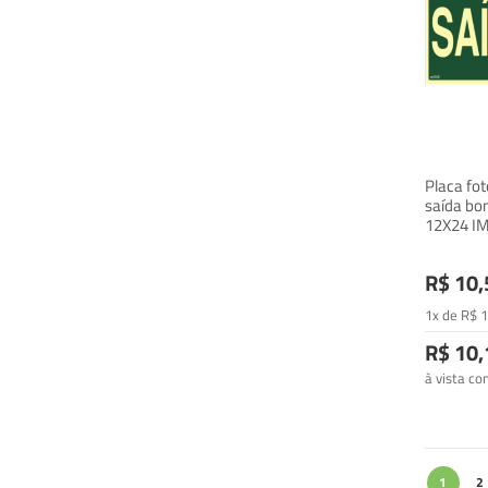
Placa fo
saída bon
12X24 I
R$ 10,
1x de
R$
1
R$ 10,
à vista c
Página
Você
Pá
1
2