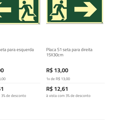
seta para esquerda
Placa S1 seta para direita
15X30cm
00
R$ 13,00
3
,00
1x de
R$
13
,00
61
R$ 12,61
m 3% de desconto
à vista com 3% de desconto