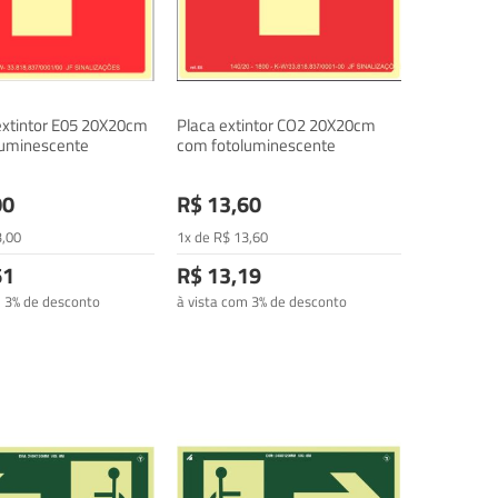
extintor E05 20X20cm
Placa extintor CO2 20X20cm
luminescente
com fotoluminescente
00
R$ 13,60
3
,00
1x de
R$
13
,60
61
R$ 13,19
m 3% de desconto
à vista com 3% de desconto