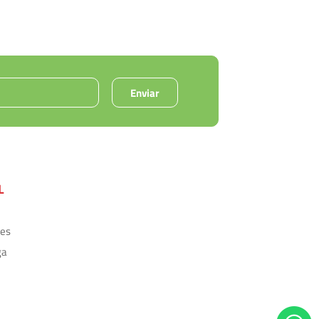
Enviar
L
ões
ga