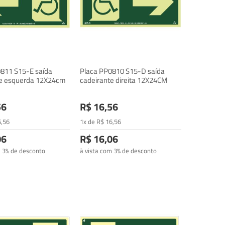
811 S15-E saída
Placa PP0810 S15-D saída
te esquerda 12X24cm
cadeirante direita 12X24CM
56
R$ 16,56
6
,56
1x de
R$
16
,56
06
R$ 16,06
m 3% de desconto
à vista com 3% de desconto