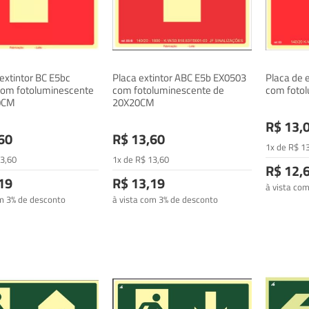
extintor BC E5bc
Placa extintor ABC E5b EX0503
Placa de 
om fotoluminescente
com fotoluminescente de
com foto
0CM
20X20CM
R$ 13,
60
R$ 13,60
1x de
R$
1
3
,60
1x de
R$
13
,60
R$ 12,
19
R$ 13,19
à vista co
om 3% de desconto
à vista com 3% de desconto