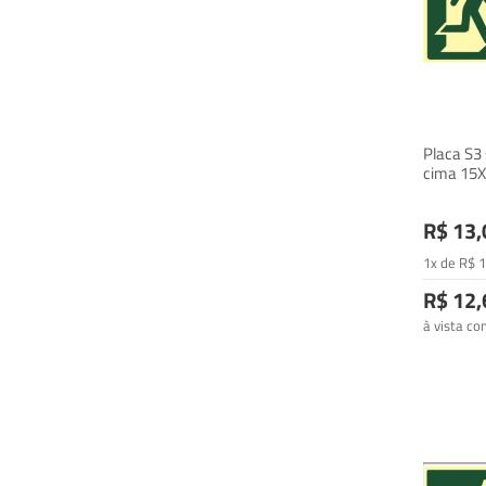
Placa S3
cima 15
R$ 13,
1x de
R$
1
R$ 12,
à vista c