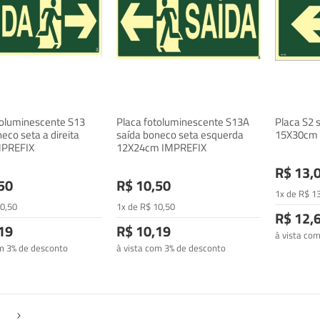
toluminescente S13
Placa fotoluminescente S13A
Placa S2 
eco seta a direita
saída boneco seta esquerda
15X30cm
MPREFIX
12X24cm IMPREFIX
R$ 13,
50
R$ 10,50
1x de
R$
1
0
,50
1x de
R$
10
,50
R$ 12,
19
R$ 10,19
à vista co
om 3% de desconto
à vista com 3% de desconto
gina
Página
Próximo