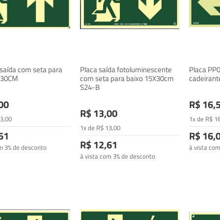
 saída com seta para
Placa saída fotoluminescente
Placa PP0
X30CM
com seta para baixo 15X30cm
cadeiran
S24-B
00
R$ 16,
R$ 13,00
3
,00
1x de
R$
1
1x de
R$
13
,00
61
R$ 16,
R$ 12,61
om 3% de desconto
à vista co
à vista com 3% de desconto