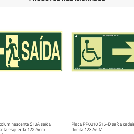
otoluminescente S13A saída
Placa PP0810 S15-D saída cadei
seta esquerda 12X24cm
direita 12X24CM