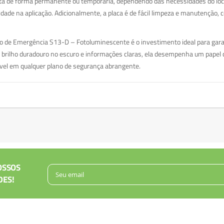
ita de forma permanente ou temporária, dependendo das necessidades do loca
dade na aplicação. Adicionalmente, a placa é de fácil limpeza e manutenção, c
ão de Emergência S13-D – Fotoluminescente é o investimento ideal para gara
 brilho duradouro no escuro e informações claras, ela desempenha um papel c
el em qualquer plano de segurança abrangente.
OSSOS
DES!