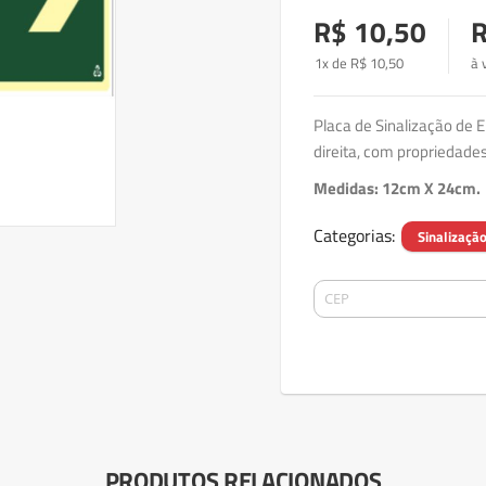
R$ 10,50
R
1x de
R$
10
,50
à 
Placa de Sinalização de 
direita, com propriedade
Medidas: 12cm X 24cm.
Categorias:
Sinalizaçã
PRODUTOS RELACIONADOS