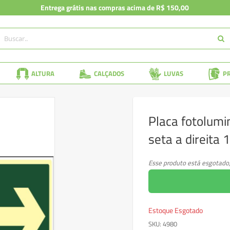
Entrega grátis nas compras acima de R$ 150,00
ALTURA
CALÇADOS
LUVAS
P
Placa fotolumi
seta a direita
Esse produto está esgotado
Estoque Esgotado
SKU
4980