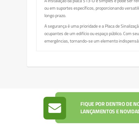
A instalação da placa S13-D é simples e pode ser fe
ou em suportes específicos, proporcionando versatili
longo prazo.
A segurança é uma prioridade e a Placa de Sinalizaç
ocupantes de um edifício ou espaço público. Com seu
emergências, tornando-se um elemento indispensáv
FIQUE POR DENTRO DE N
LANÇAMENTOS E NOVIDA