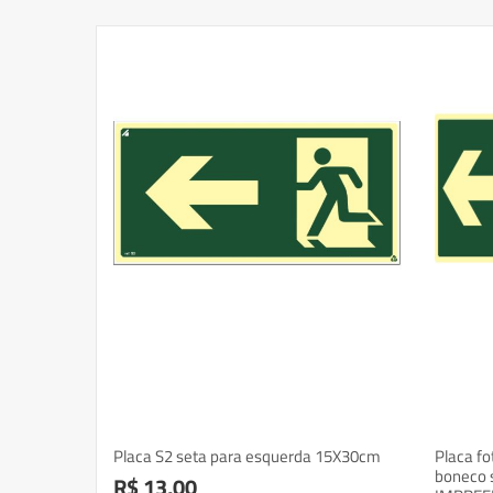
5X30cm
Placa S2 seta para esquerda 15X30cm
Placa f
boneco 
R$ 13,00