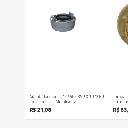
Adaptador storz 2 1/2 5FF BSP X 1 1/2 ER
Tampão 
em alumínio - Metalcasty
corrente
R$ 21,08
R$ 63