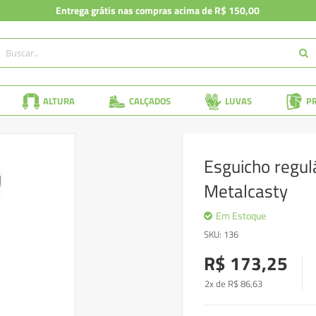
Entrega grátis nas compras acima de R$ 150,00
ALTURA
CALÇADOS
LUVAS
P
Esguicho regulá
Metalcasty
Em Estoque
SKU
136
R$ 173,25
2x de
R$
86
,63