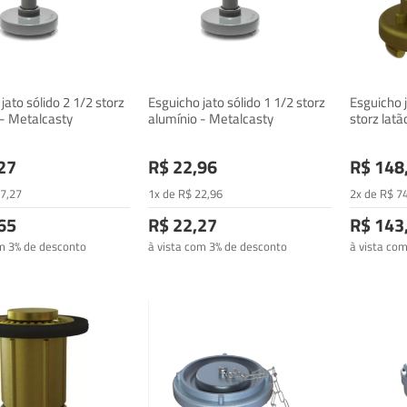
jato sólido 2 1/2 storz
Esguicho jato sólido 1 1/2 storz
Esguicho 
 - Metalcasty
alumínio - Metalcasty
storz lat
27
R$ 22,96
R$ 148
7
,27
1x de
R$
22
,96
2x de
R$
7
65
R$ 22,27
R$ 143
om 3% de desconto
à vista com 3% de desconto
à vista co