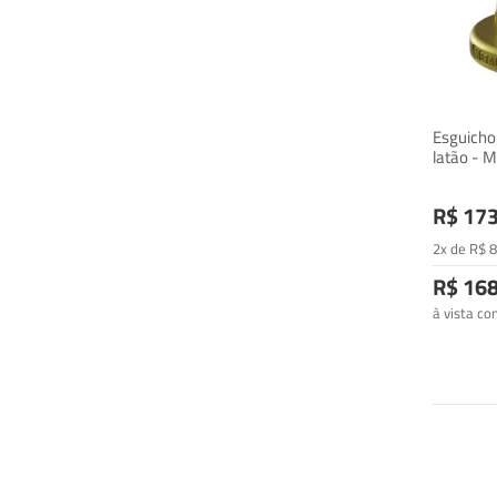
Esguicho 
latão - M
R$ 173
2x de
R$
8
R$ 168
à vista c