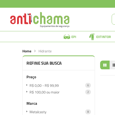
EPI
EXTINTOR
Home
Hidrante
REFINE SUA BUSCA
Preço
R$ 0,00
-
R$ 99,99
item
6
R$ 100,00
ou maior
item
2
Marca
Metalcasty
item
8