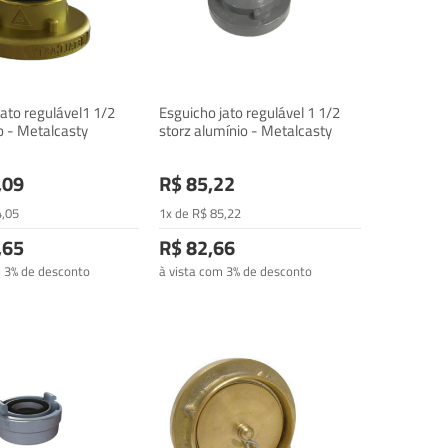
jato regulável1 1/2
Esguicho jato regulável 1 1/2
ão - Metalcasty
storz alumínio - Metalcasty
,09
R$ 85,22
4
,05
1x de
R$
85
,22
,65
R$ 82,66
m 3% de desconto
à vista com 3% de desconto