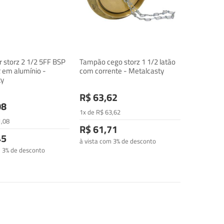
 storz 2 1/2 5FF BSP
Tampão cego storz 1 1/2 latão
R em alumínio -
com corrente - Metalcasty
ty
R$ 63,62
08
1x de
R$
63
,62
1
,08
R$ 61,71
45
à vista com 3% de desconto
m 3% de desconto