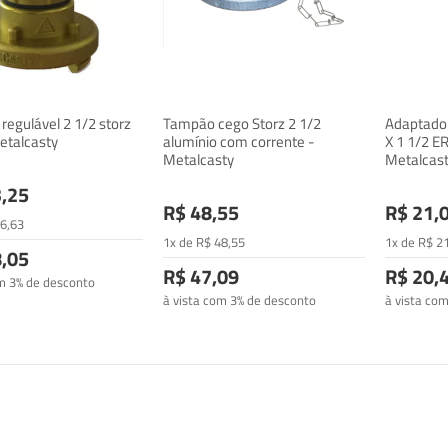
regulável 2 1/2 storz
Tampão cego Storz 2 1/2
Adaptador
etalcasty
alumínio com corrente -
X 1 1/2 E
Metalcasty
Metalcas
,25
R$ 48,55
R$ 21,
6
,63
1x de
R$
48
,55
1x de
R$
2
,05
R$ 47,09
R$ 20,
om 3% de desconto
à vista com 3% de desconto
à vista co