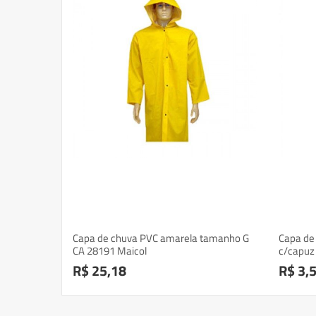
ansparente
Capa de chuva PVC amarela tamanho G
Capa de
2
CA 28191 Maicol
c/capuz
R$ 25,18
R$ 3,