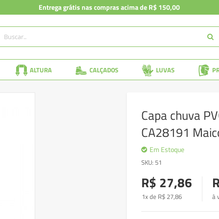
Entrega grátis nas compras acima de R$ 150,00
ALTURA
CALÇADOS
LUVAS
P
Capa chuva PV
CA28191 Maic
Em Estoque
SKU
51
R$ 27,86
R
1x de
R$
27
,86
à 