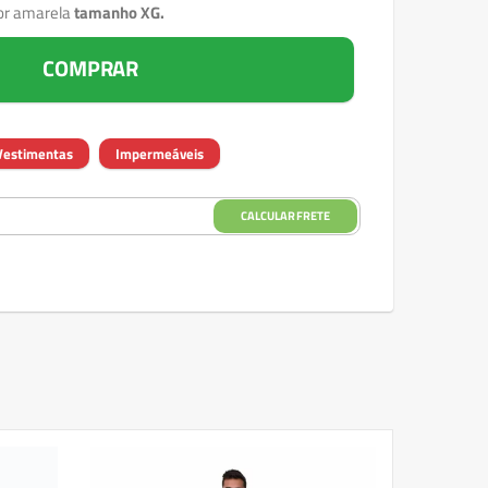
or amarela
tamanho XG.
COMPRAR
Vestimentas
Impermeáveis
CALCULAR FRETE