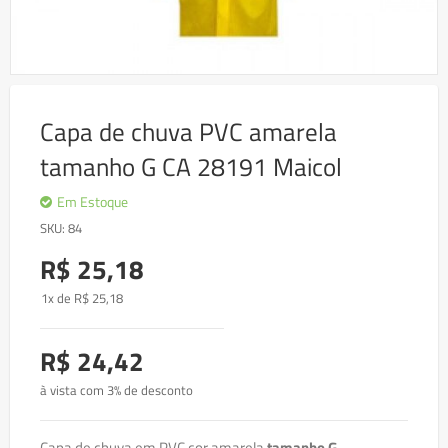
Skip
to
Capa de chuva PVC amarela
the
beginning
tamanho G CA 28191 Maicol
of
the
images
Em Estoque
gallery
SKU
84
R$ 25,18
1x de
R$
25
,18
R$ 24,42
à vista com 3% de desconto
Capa de chuva em PVC cor amarela
tamanho G