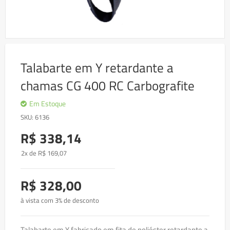
Skip
to
Talabarte em Y retardante a
the
beginning
chamas CG 400 RC Carbografite
of
the
images
Em Estoque
gallery
SKU
6136
R$ 338,14
2x de
R$
169
,07
R$ 328,00
à vista com 3% de desconto
Talabarte em Y fabricado em fita de poliéster retardante a