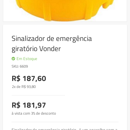
Skip
to
Sinalizador de emergência
the
beginning
giratório Vonder
of
the
images
Em Estoque
gallery
SKU
6609
R$ 187,60
2x de
R$
93
,80
R$ 181,97
à vista com 3% de desconto
Sinalizador de emergência giratório , é um aparelho com a