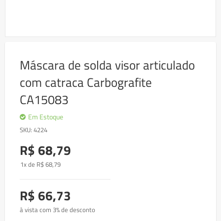
Skip
to
Máscara de solda visor articulado
the
beginning
com catraca Carbografite
of
the
CA15083
images
gallery
Em Estoque
SKU
4224
R$ 68,79
1x de
R$
68
,79
R$ 66,73
à vista com 3% de desconto