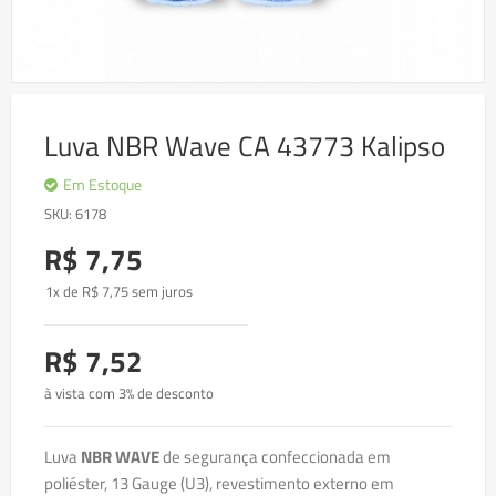
Skip
to
Luva NBR Wave CA 43773 Kalipso
the
beginning
of
Em Estoque
the
SKU
6178
images
gallery
R$ 7,75
1x de
R$
7
,75 sem juros
R$ 7,52
à vista com 3% de desconto
Luva
NBR WAVE
de segurança confeccionada em
poliéster, 13 Gauge (U3), revestimento externo em