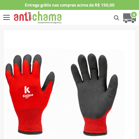
Entrega grátis nas compras acima de R$ 150,00
0
Skip
to
the
end
of
the
images
gallery