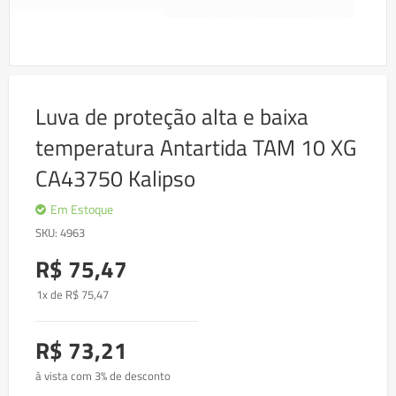
Skip
to
Luva de proteção alta e baixa
the
beginning
temperatura Antartida TAM 10 XG
of
the
CA43750 Kalipso
images
gallery
Em Estoque
SKU
4963
R$ 75,47
1x de
R$
75
,47
R$ 73,21
à vista com 3% de desconto