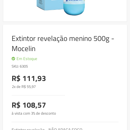
Skip
to
Extintor revelação menino 500g -
the
beginning
Mocelin
of
the
images
Em Estoque
gallery
SKU
6305
R$ 111,93
2x de
R$
55
,97
R$ 108,57
à vista com 3% de desconto
Extintor revelação - NÃO APAGA FOGO