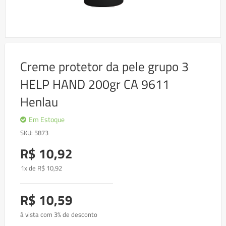
Skip
to
Creme protetor da pele grupo 3
the
beginning
HELP HAND 200gr CA 9611
of
the
Henlau
images
gallery
Em Estoque
SKU
5873
R$ 10,92
1x de
R$
10
,92
R$ 10,59
à vista com 3% de desconto