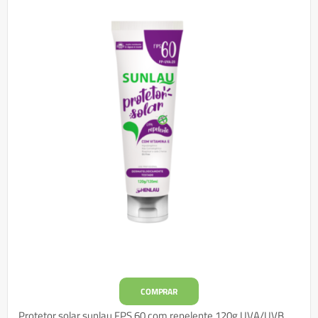
COMPRAR
Protetor solar sunlau FPS 60 com repelente 120g UVA/UVB