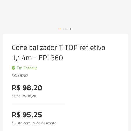
Skip
to
Cone balizador T-TOP refletivo
the
beginning
1,14m - EPI 360
of
the
images
Em Estoque
gallery
SKU
6282
R$ 98,20
1x de
R$
98
,20
R$ 95,25
à vista com 3% de desconto