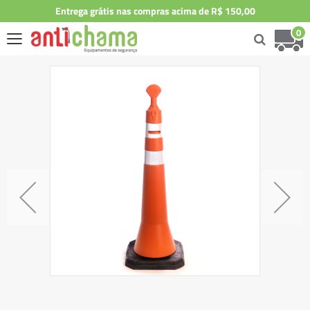
Entrega grátis nas compras acima de R$ 150,00
0
Skip
to
the
end
of
the
images
gallery