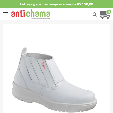
Entrega grátis nas compras acima de R$ 150,00
0
Skip
to
the
end
of
the
images
gallery