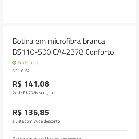
Skip
to
Botina em microfibra branca
the
beginning
BS110-500 CA42378 Conforto
of
the
images
Em Estoque
gallery
SKU
6162
R$ 141,08
2x de
R$
70
,54 sem juros
R$ 136,85
à vista com 3% de desconto
Botina em microfibra na cor branca.