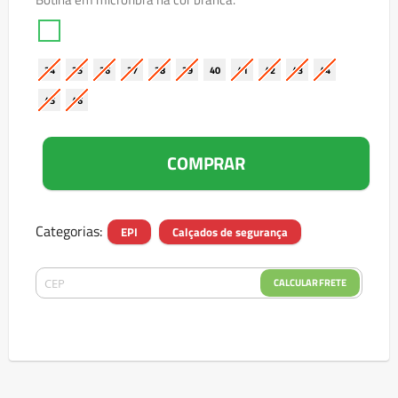
34
35
36
37
38
39
40
41
42
43
44
45
46
COMPRAR
Categorias:
EPI
Calçados de segurança
CALCULAR FRETE