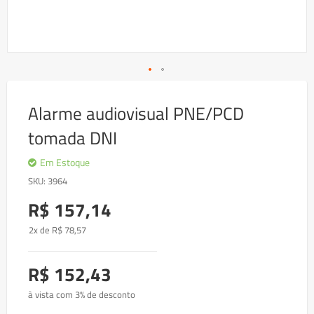
Skip
to
Alarme audiovisual PNE/PCD
the
beginning
tomada DNI
of
the
images
Em Estoque
gallery
SKU
3964
R$ 157,14
2x de
R$
78
,57
R$ 152,43
à vista com 3% de desconto