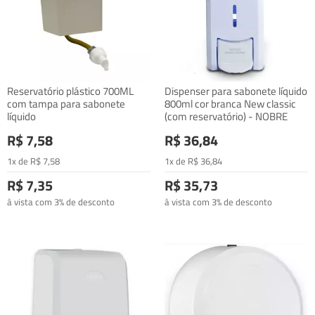
Reservatório plástico 700ML
Dispenser para sabonete líquido
com tampa para sabonete
800ml cor branca New classic
líquido
(com reservatório) - NOBRE
R$ 7,58
R$ 36,84
1x de
R$
7
,58
1x de
R$
36
,84
R$ 7,35
R$ 35,73
à vista com 3% de desconto
à vista com 3% de desconto